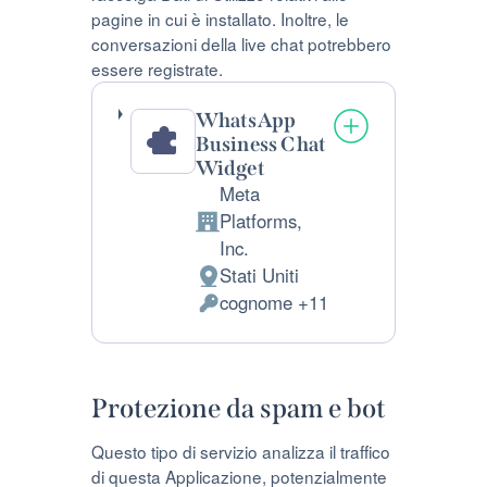
pagine in cui è installato. Inoltre, le
conversazioni della live chat potrebbero
essere registrate.
WhatsApp
Business Chat
Widget
Meta
Platforms,
Azienda:
Inc.
Stati Uniti
Luogo
cognome +11
del
Dati
trattamento:
Personali
trattati:
Protezione da spam e bot
Questo tipo di servizio analizza il traffico
di questa Applicazione, potenzialmente