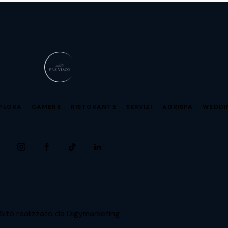
PLORA
CAMERE
RISTORANTE
SERVIZI
AGRISPA
WEDDI
Sito realizzato da Digymarketing