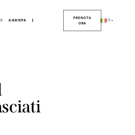
PRENOTA
ZI
AGRISPA
IT
ORA
l
asciati