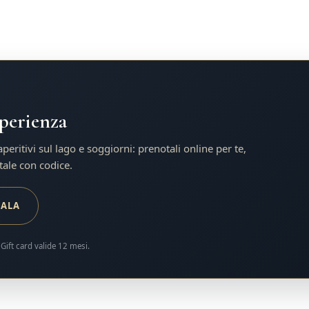
sperienza
eritivi sul lago e soggiorni: prenotali online per te,
tale con codice.
GALA
Gift card valide 12 mesi.