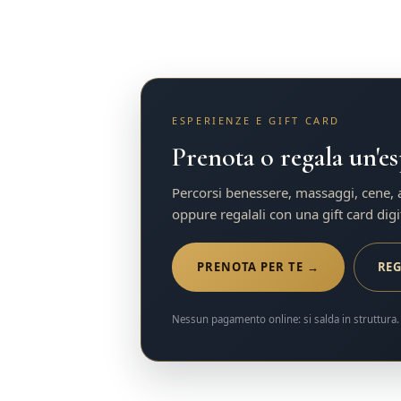
ESPERIENZE E GIFT CARD
Prenota o regala un'e
Percorsi benessere, massaggi, cene, ap
oppure regalali con una gift card digi
PRENOTA PER TE →
RE
Nessun pagamento online: si salda in struttura. 