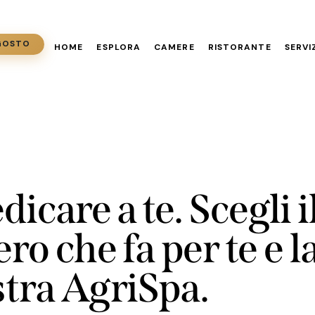
AGOSTO
HOME
ESPLORA
CAMERE
RISTORANTE
SERVI
icare a te. Scegli i
ro che fa per te e l
stra AgriSpa.