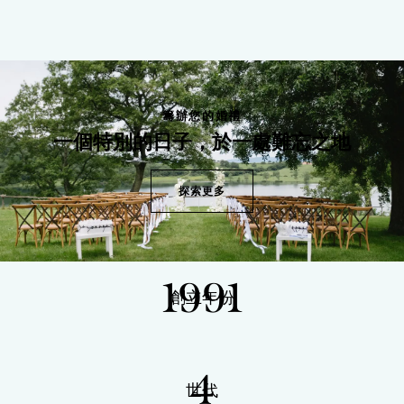
籌辦您的婚禮
一個特別的日子，於一處難忘之地
探索更多
1991
創立年份
4
世代