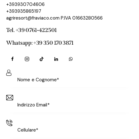
+393930704606
+393935865197
agriresort@fraviaco.com P.IVA 01663280566
Tel. +39 0761-422501
Whatsapp: +39 350 170 3871‬