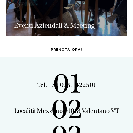
Eventi Aziendali & Meeting
PRENOTA ORA!
01
Tel. +39 0761-422501
02
Località Mezzano 01018 Valentano VT