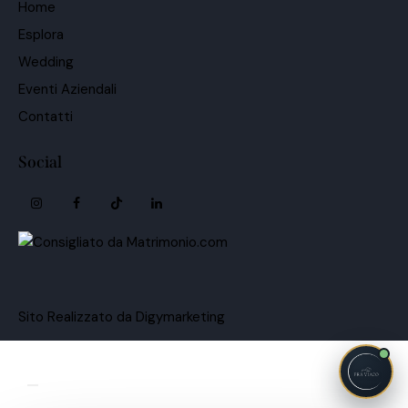
Home
Esplora
Wedding
Eventi Aziendali
Contatti
Social
Sito Realizzato da Digymarketing