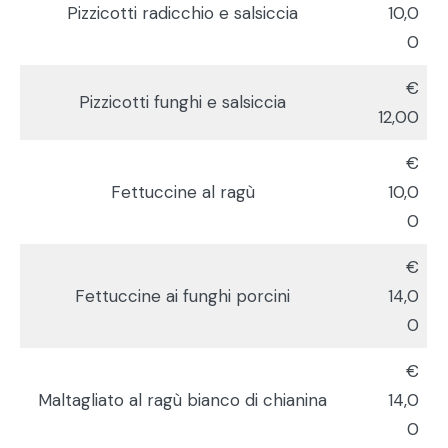
Pizzicotti radicchio e salsiccia
10,0
0
€
Pizzicotti funghi e salsiccia
12,00
€
Fettuccine al ragù
10,0
0
€
Fettuccine ai funghi porcini
14,0
0
€
Maltagliato al ragù bianco di chianina
14,0
0