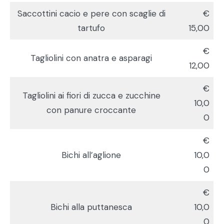
Saccottini cacio e pere con scaglie di
€
tartufo
15,00
€
Tagliolini con anatra e asparagi
12,00
€
Tagliolini ai fiori di zucca e zucchine
10,0
con panure croccante
0
€
Bichi all’aglione
10,0
0
€
Bichi alla puttanesca
10,0
0