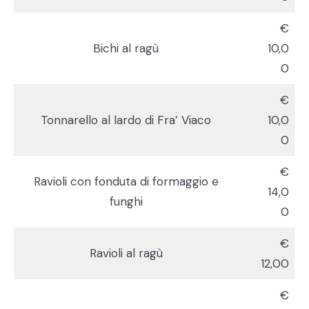
€
Bichi al ragù
10,0
0
€
Tonnarello al lardo di Fra’ Viaco
10,0
0
€
Ravioli con fonduta di formaggio e
14,0
funghi
0
€
Ravioli al ragù
12,00
€