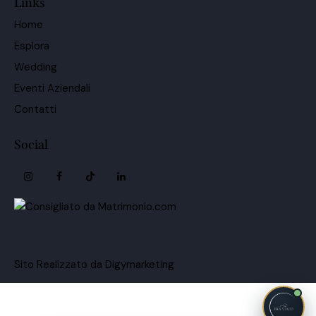
Links
Home
Esplora
Wedding
Eventi Aziendali
Contatti
Social
Sito Realizzato da Digymarketing