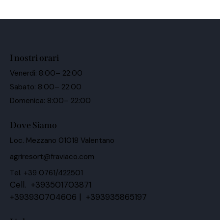
I nostri orari
Venerdì: 8:00– 22:00
Sabato: 8:00– 22:00
Domenica: 8:00– 22:00
Dove Siamo
Loc. Mezzano 01018 Valentano
agriresort@fraviaco.com
Tel. +39 0761/422501
Cell. +393501703871
+393930704606 | +393935865197