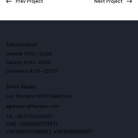
Prev Project
Next Project
I nostri orari
Venerdì: 8:00– 22:00
Sabato: 8:00– 22:00
Domenica: 8:00– 22:00
Dove Siamo
Loc. Mezzano 01018 Valentano
agriresort@fraviaco.com
Tel. +39 0761/422501
Cell. +393501703871
+393930704606 | +393935865197