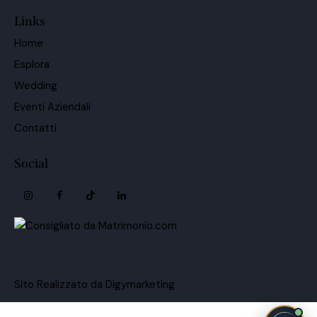
Links
Home
Esplora
Wedding
Eventi Aziendali
Contatti
Social
Sito Realizzato da Digymarketing