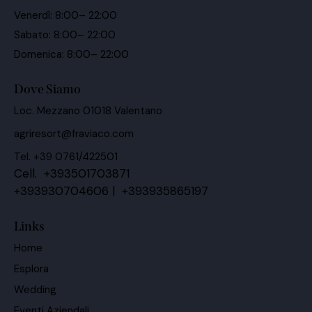
Venerdì: 8:00– 22:00
Sabato: 8:00– 22:00
Domenica: 8:00– 22:00
Dove Siamo
Loc. Mezzano 01018 Valentano
agriresort@fraviaco.com
Tel. +39 0761/422501
Cell. +393501703871
+393930704606 | +393935865197
Links
Home
Esplora
Wedding
Eventi Aziendali