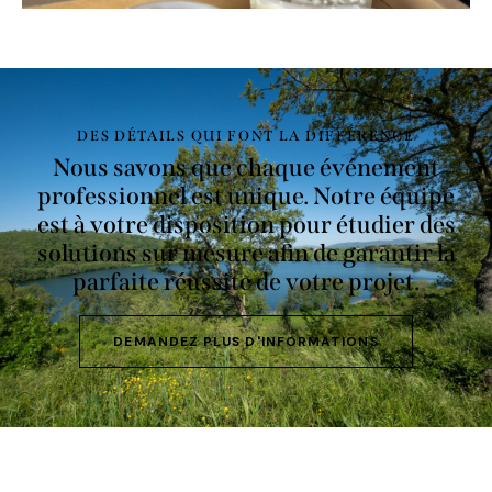
DES DÉTAILS QUI FONT LA DIFFÉRENCE
Nous savons que chaque événement
professionnel est unique. Notre équipe
est à votre disposition pour étudier des
solutions sur mesure afin de garantir la
parfaite réussite de votre projet.
DEMANDEZ PLUS D'INFORMATIONS