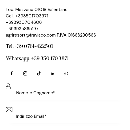
Loc. Mezzano 01018 Valentano
Cell. +393501703871
+393930704606
+393935865197
agriresort@fraviaco.com P.IVA 01663280566
Tel. +39 0761-422501
Whatsapp: +39 350 170 3871‬