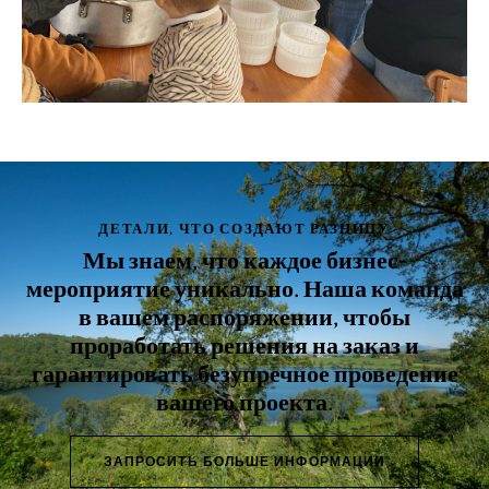
ДЕТАЛИ, ЧТО СОЗДАЮТ РАЗНИЦУ
Мы знаем, что каждое бизнес-
мероприятие уникально. Наша команда
в вашем распоряжении, чтобы
проработать решения на заказ и
гарантировать безупречное проведение
вашего проекта.
ЗАПРОСИТЬ БОЛЬШЕ ИНФОРМАЦИИ