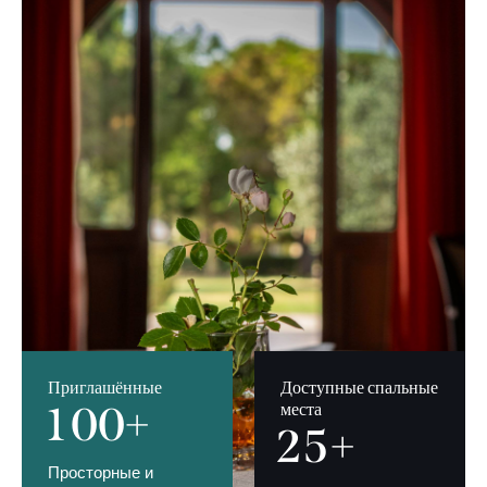
Приглашённые
Доступные спальные
1
0
0
+
места
2
5
+
Просторные и