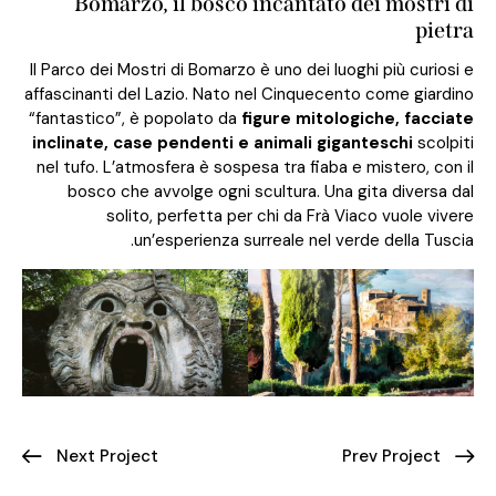
Bomarzo, il bosco incantato dei
Il Parco dei Mostri di Bomarzo è uno dei luoghi
affascinanti del Lazio. Nato nel Cinquecento 
“fantastico”, è popolato da
figure mitologic
inclinate, case pendenti e animali gigant
nel tufo. L’atmosfera è sospesa tra fiaba e mi
bosco che avvolge ogni scultura. Una git
solito, perfetta per chi da Frà Viac
un’esperienza surreale nel verde
Next Project
Prev