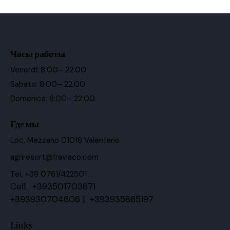
Часы работы
Venerdì: 8:00– 22:00
Sabato: 8:00– 22:00
Domenica: 8:00– 22:00
Где мы
Loc. Mezzano 01018 Valentano
agriresort@fraviaco.com
Tel. +39 0761/422501
Cell. +393501703871
+393930704606 | +393935865197
Links